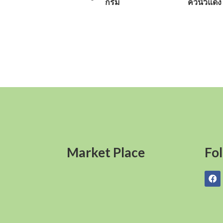
กรัม
ควินัวแดง
Market Place
Fo