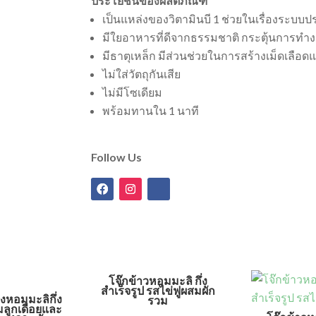
ประโยชน์ของผลิตภัณฑ์
เป็นแหล่งของวิตามินบี 1 ช่วยในเรื่องระบบ
มีใยอาหารที่ดีจากธรรมชาติ กระตุ้นการท
มีธาตุเหล็ก มีส่วนช่วยในการสร้างเม็ดเลือด
ไม่ใส่วัตถุกันเสีย
ไม่มีโซเดียม
พร้อมทานใน 1 นาที
Follow Us
โจ๊กข้าวหอมมะลิ กึ่ง
สำเร็จรูป รสไข่ฟูผสมผัก
องหอมมะลิกึ่ง
รวม
มลูกเดือยและ