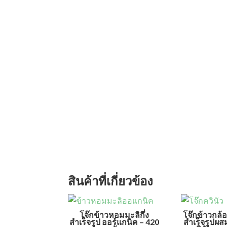
สินค้าที่เกี่ยวข้อง
โจ๊กข้าวหอมมะลิกึ่ง
โจ๊กข้าวกล้
สำเร็จรูป ออร์แกนิค – 420
สำเร็จรูปผส