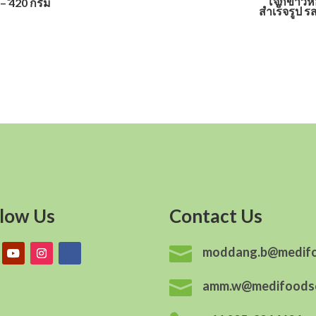
โจ๊กข้าวห
 – 420 กรัม
สำเร็จรูป ร
llow Us
Contact Us

moddang.b@medif

amm.w@medifoods