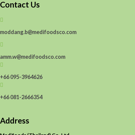
Contact Us

moddang.b@medifoodsco.com

amm.w@medifoodsco.com

+66 095-3964626

+66 081-2666354
Address