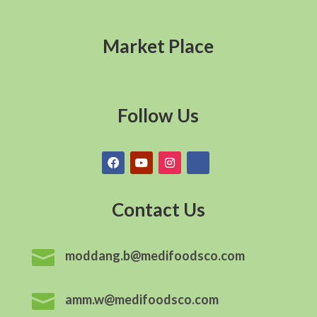
Market Place
Follow Us
Contact Us

moddang.b@medifoodsco.com

amm.w@medifoodsco.com